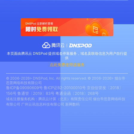
本页面由腾讯云 DNSPod 提供域名停靠服务，域名及联络信息为用户自行提
供
点此免费使用该服务
© 2006-2026> DNSPod, Inc. All rights reserved. © 2006-2026> 烟台帝
思普网络科技有限公司
鲁ICP备09090609号
鲁ICP证B2-20100010号
京信信管发〔2018〕
156号
鲁通管〔2019〕83号
粤通业函〔2018〕268号
域名注册服务机构：腾讯云计算（北京）有限责任公司 烟台帝思普网络科技
有限公司 广州云讯信息科技有限公司 新网数码